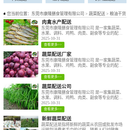
酒水配送
您当前位置：
东莞市康隆膳食管理有限公司
>
蔬菜配送
>
粮油干货
肉禽水产配送
调料品配送
东莞市康隆膳食管理有限公司 是一家集蔬菜、
水果、调料、鸡鸭、肉类、副食等专业的配送
公司。深圳蔬菜配送，东莞市蔬菜配送粮油批
2025-10-31
发，东莞市周边企业、工厂、学校、餐厅、酒
查看更多>>
店、商场、相关部门 及企事业单位提供蔬..
蔬菜配送厂家
东莞市康隆膳食管理有限公司 是一家集蔬菜、
水果、调料、鸡鸭、肉类、副食等专业的配送
公司。深圳蔬菜配送，东莞市蔬菜配送粮油批
2025-10-31
发，东莞市周边企业、工厂、学校、餐厅、酒
查看更多>>
店、商场、相关部门 及企事业单位提供蔬..
蔬菜配送公司
东莞市康隆膳食管理有限公司 是一家集蔬菜、
水果、调料、鸡鸭、肉类、副食等专业的配送
公司。深圳蔬菜配送，东莞市蔬菜配送粮油批
2025-10-31
发，东莞市周边企业、工厂、学校、餐厅、酒
查看更多>>
店、商场、相关部门 及企事业单位提供蔬..
新鲜蔬菜配送
蔬菜配送是指将新鲜的蔬菜从农田或批发市场
运输到消费者手中的过程。随着人们对健康饮