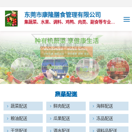
东莞市康隆膳食管理有限公司
集蔬菜、水果、调料、鸡鸭、肉类、副食等专业的配送公司
蔬菜配送
鲜肉配送
海鲜配送
粮油配送
蔬菜配送
产品分类
瓜果配送
新鲜蔬菜
蔬菜配送
肉禽水产
鲜肉配送
粮油干货
海鲜配送
冻品配送
粮油配送
瓜果配送
冻品配送
干货配送
干货配送
酒水配送
调料品配送